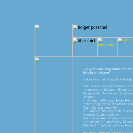
„Es gibt viele Möglichkeiten mi
richtig einsetzen“
Holger Pöschel: Visagist, MakeUp Ar
Der 1981 in Dresden geborene Holge
schon in verschiedenen Branchen t
Als gelernter Bäcker und Konditor 
Dresden.
Im Frühjahr 2003 zog Holger Pösc
seiner Tätigkeit als Bäcker und Ko
Cosmetic’ arts absolviert.
Im Sommer 2006 beendete er seine
MakeUp Academy Munich.
Nach dieser Ausbildung arbeitere er
z.B bei den Firmen Wrigley, Sieme
(Werbefilm) und bei diversen Fotog
An dieser stelle ein Dankeschön 